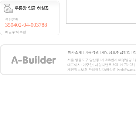
국민은행
350402-04-003788
예금주:이주한
회사소개
|
이용약관
|
개인정보취급방침
|
서울 영등포구 당산동1가 348번지 태양빌딩 2층 전화 :
대표이사: 이주한 | 사업자번호 305-14-73405
개인정보보호 관리책임자:염상훈 (web@wams.co.kr) C