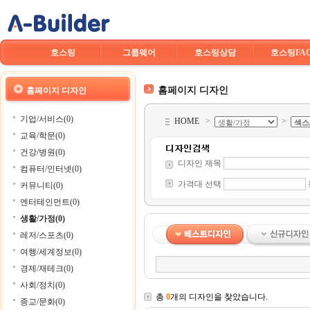
호스팅
그룹웨어
호스팅상담
호스팅FA
홈페이지 디자인
홈페이지 디자인
기업/서비스(0)
HOME
>
>
교육/학문(0)
건강/병원(0)
디자인 제목
컴퓨터/인터넷(0)
가격대 선택
커뮤니티(0)
엔터테인먼트(0)
생활/가정(0)
레저/스포츠(0)
여행/세계정보(0)
경제/재테크(0)
사회/정치(0)
총
0
개의 디자인을 찾았습니다.
종교/문화(0)